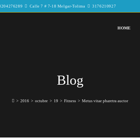
3204276289
Calle 7 # 7-18 Melgar-Tolima
3176210927
HOME
Blog
>
2016
>
octubre
>
19
>
Fitness
>
Metus vitae pharetra auctor