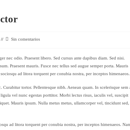
ctor
Comentarios
Sin comentarios
de
la
entrada:
ger nec odio. Praesent libero. Sed cursus ante dapibus diam. Sed nisi.
psum. Praesent mauris. Fusce nec tellus sed augue semper porta. Mauris
i sociosqu ad litora torquent per conubia nostra, per inceptos himenaeos.
nc. Curabitur tortor. Pellentesque nibh. Aenean quam. In scelerisque sem 
igula vel nunc egestas porttitor. Morbi lectus risus, iaculis vel, suscipit
aliquet. Mauris ipsum. Nulla metus metus, ullamcorper vel, tincidunt sed,
iosqu ad litora torquent per conubia nostra, per inceptos himenaeos. Na