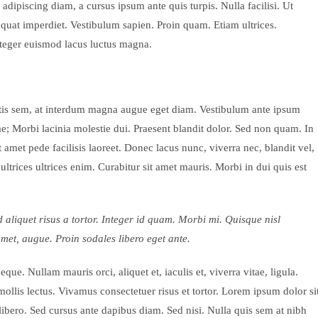
 adipiscing diam, a cursus ipsum ante quis turpis. Nulla facilisi. Ut
sequat imperdiet. Vestibulum sapien. Proin quam. Etiam ultrices.
Integer euismod lacus luctus magna.
ttis sem, at interdum magna augue eget diam. Vestibulum ante ipsum
rae; Morbi lacinia molestie dui. Praesent blandit dolor. Sed non quam. In
met pede facilisis laoreet. Donec lacus nunc, viverra nec, blandit vel,
ultrices ultrices enim. Curabitur sit amet mauris. Morbi in dui quis est
d aliquet risus a tortor. Integer id quam. Morbi mi. Quisque nisl
t amet, augue. Proin sodales libero eget ante.
eque. Nullam mauris orci, aliquet et, iaculis et, viverra vitae, ligula.
mollis lectus. Vivamus consectetuer risus et tortor. Lorem ipsum dolor si
 libero. Sed cursus ante dapibus diam. Sed nisi. Nulla quis sem at nibh