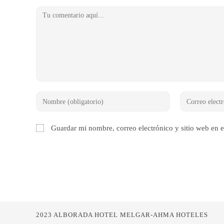
Comentario
Introduce
Introduce
tu
tu
nombre
dirección
Guardar mi nombre, correo electrónico y sitio web en 
o
de
nombre
correo
de
electrónico
usuario
para
para
comentar
comentar
2023 ALBORADA HOTEL MELGAR-AHMA HOTELES