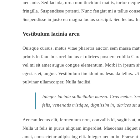
nec ante. Sed lacinia, urna non tincidunt mattis, tortor neque
fringilla. Suspendisse potenti. Nunc feugiat mi a tellus con
Suspendisse in justo eu magna luctus suscipit. Sed lectus. 
Vestibulum lacinia arcu
Quisque cursus, metus vitae pharetra auctor, sem massa ma
primis in faucibus orci luctus et ultrices posuere cubilia Cu
vel mi sit amet augue congue elementum. Morbi in ipsum sit a
egestas et, augue. Vestibulum tincidunt malesuada tellus. Ut 
pulvinar ullamcorper. Nulla facilisi.
Integer lacinia sollicitudin massa. Cras metus. Se
felis, venenatis tristique, dignissim in, ultrices si
Aenean lectus elit, fermentum non, convallis id, sagittis at, n
Nulla ut felis in purus aliquam imperdiet. Maecenas aliquet 
amet, consectetur adipiscing elit. Integer nec odio. Praesent