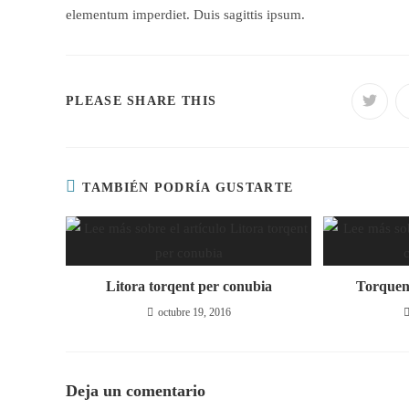
elementum imperdiet. Duis sagittis ipsum.
SHARE
PLEASE SHARE THIS
Opens
in
a
THIS
new
windo
CONTENT
TAMBIÉN PODRÍA GUSTARTE
Litora torqent per conubia
Torquen
octubre 19, 2016
Deja un comentario