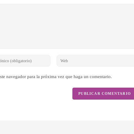
Introduce
la
URL
este navegador para la próxima vez que haga un comentario.
de
tu
web
(opcional)