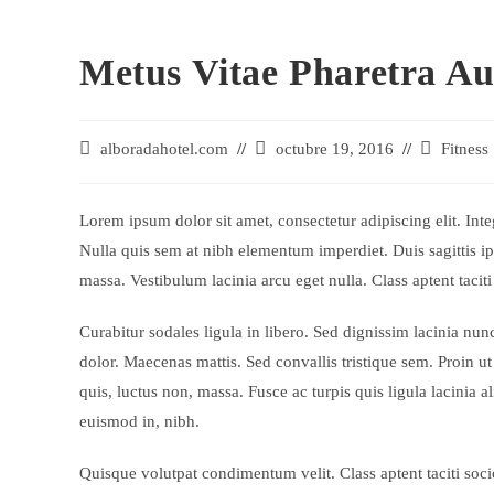
Metus Vitae Pharetra Au
Autor
alboradahotel.com
Última
octubre 19, 2016
Categoría
Fitness
de
modificación
de
la
de
la
entrada:
la
entrada:
Lorem ipsum dolor sit amet, consectetur adipiscing elit. Inte
entrada:
Nulla quis sem at nibh elementum imperdiet. Duis sagittis i
massa. Vestibulum lacinia arcu eget nulla. Class aptent tacit
Curabitur sodales ligula in libero. Sed dignissim lacinia nu
dolor. Maecenas mattis. Sed convallis tristique sem. Proin ut l
quis, luctus non, massa. Fusce ac turpis quis ligula lacinia 
euismod in, nibh.
Quisque volutpat condimentum velit. Class aptent taciti soc